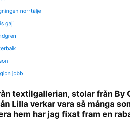
ningen norrtälje
s gaji
undgren
terbaik
son
gion jobb
ån textilgallerian, stolar från By 
ån Lilla verkar vara så många som
era hem har jag fixat fram en raba