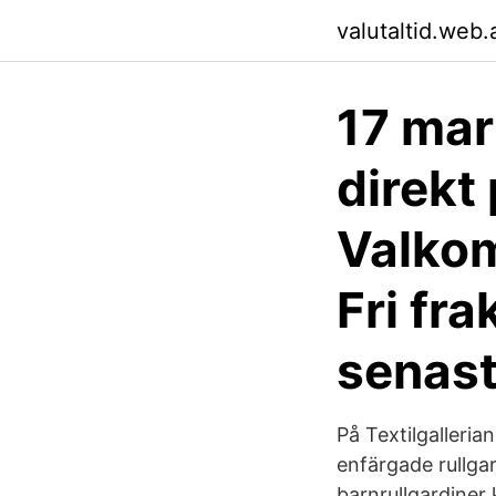
valutaltid.web
17 mar
direkt 
Valko
Fri fra
senast
På Textilgalleria
enfärgade rullga
barnrullgardiner