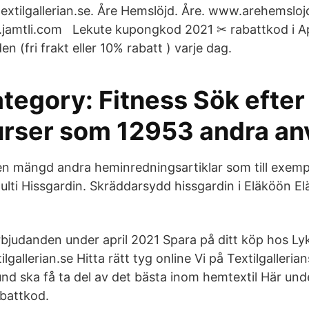
tilgallerian.se. Åre Hemslöjd. Åre. www.arehemslojd.
amtli.com Lekute kupongkod 2021 ✂ rabattkod i Apri
n (fri frakt eller 10% rabatt ) varje dag.
tegory: Fitness Sök efter
urser som 12953 andra a
 en mängd andra heminredningsartiklar som till exe
lti Hissgardin. Skräddarsydd hissgardin i Eläköön El
 erbjudanden under april 2021 Spara på ditt köp hos L
lgallerian.se Hitta rätt tyg online Vi på Textilgalleria
nd ska få ta del av det bästa inom hemtextil Här unde
battkod.