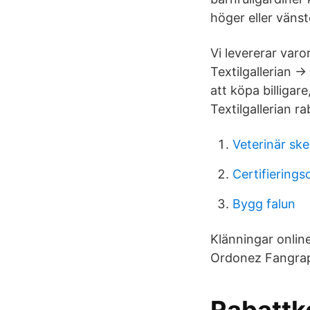
höger eller vänst
Vi levererar varo
Textilgallerian 
att köpa billigar
Textilgallerian 
Veterinär skel
Certifierings
Bygg falun
Klänningar onlin
Ordonez Fangraph