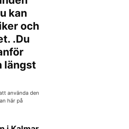
danden
nu kan
tiker och
et. .Du
anför
n längst
 att använda den
ian här på
n i Kalmar.