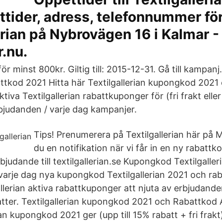
ttider, adress, telefonnummer fö
erian på Nybrovägen 16 i Kalmar -
.nu.
för minst 800kr. Giltig till: 2015-12-31. Gå till kampanj.
tkod 2021 Hitta här Textilgallerian kupongkod 2021
tiva Textilgallerian rabattkuponger för (fri frakt eller
rbjudanden / varje dag kampanjer.
Tips! Prenumerera på Textilgallerian här på 
du en notifikation när vi får in en ny rabatt
rbjudande till textilgallerian.se Kupongkod Textilgaller
 varje dag nya kupongkod Textilgallerian 2021 och rab
lerian aktiva rabattkuponger att njuta av erbjudanden 
abatter. Textilgallerian kupongkod 2021 och Rabattkod 
an kupongkod 2021 ger (upp till 15% rabatt + fri frakt