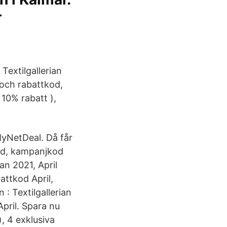
r
 Textilgallerian
 och rabattkod,
 10% rabatt ),
MyNetDeal. Då får
kod, kampanjkod
ian 2021, April
attkod April,
: Textilgallerian
April. Spara nu
), 4 exklusiva