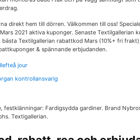
erdrag.
rna direkt hem till dörren. Välkommen till oss! Specia
→ Mars 2021 aktiva kuponger. Senaste Textilgallerian
e, bästa Textilgallerian rabattkod Mars (10%+ fri frakt)
rabattkuponger & spännande erbjudanden.
lefteå jour
organ kontrollansvarig
e, festklänningar: Fardigsydda gardiner. Brand Nybro
s. Textigallerian.