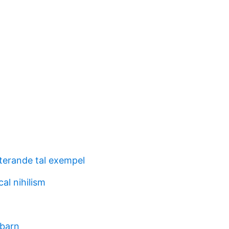
erande tal exempel
al nihilism
 barn