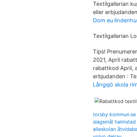
Textilgallerian k
eller erbjudanden
Dom eu lindenhu
Textilgallerian L
Tips! Prenumerer
2021, April raba
rabattkod April, 
erbjudanden : Text
Långsjö skola ri
torsby kommun.se
slagsmål halmstad 
alleskolan åtvidab
volvo delray