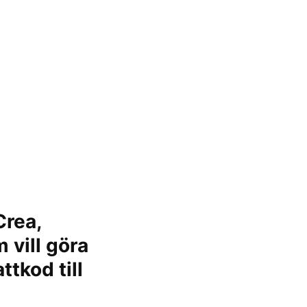
Crea,
 vill göra
ttkod till