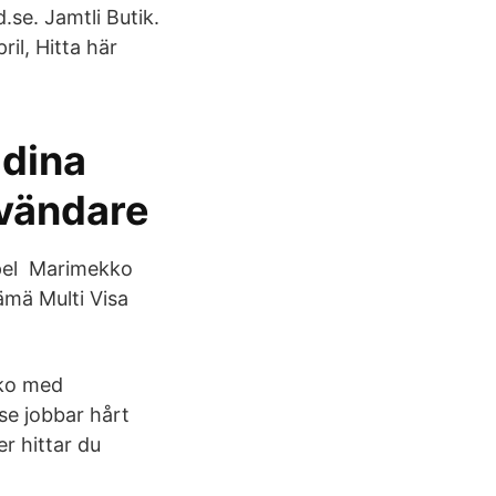
se. Jamtli Butik.
l, Hitta här
 dina
nvändare
mpel Marimekko
ämä Multi Visa
yko med
nse jobbar hårt
r hittar du