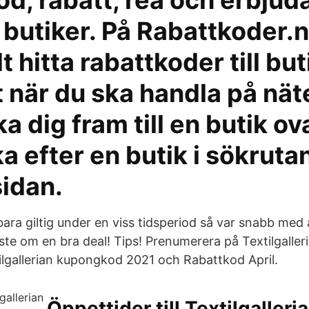
od, rabatt, rea och erbju
a butiker. På Rabattkoder.
t hitta rabattkoder till bu
t när du ska handla på nät
ka dig fram till en butik ov
ka efter en butik i sökruta
sidan.
bara giltig under en viss tidsperiod så var snabb med
iste om en bra deal! Tips! Prenumerera på Textilgaller
lgallerian kupongkod 2021 och Rabattkod April.
Öppettider till Textilgalleria