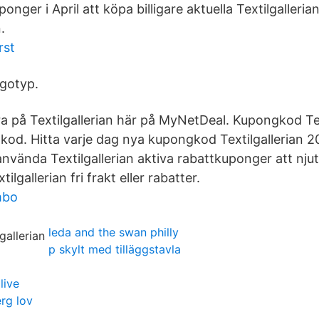
uponger i April att köpa billigare aktuella Textilgaller
.
rst
ogotyp.
a på Textilgallerian här på MyNetDeal. Kupongkod Tex
ttkod. Hitta varje dag nya kupongkod Textilgallerian 
använda Textilgallerian aktiva rabattkuponger att nju
ilgallerian fri frakt eller rabatter.
mbo
leda and the swan philly
p skylt med tilläggstavla
live
erg lov