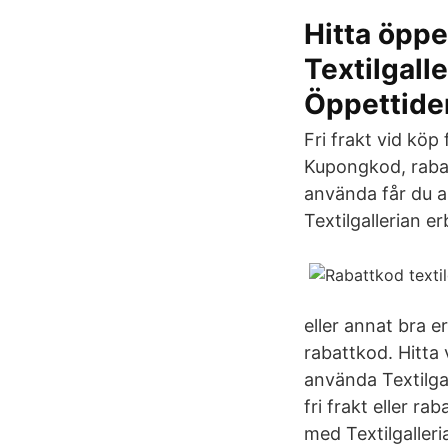
Hitta öppe
Textilgall
Öppettider
Fri frakt vid köp 
Kupongkod, rabat
använda får du ak
Textilgallerian e
eller annat bra e
rabattkod. Hitta
använda Textilgal
fri frakt eller r
med Textilgalleri