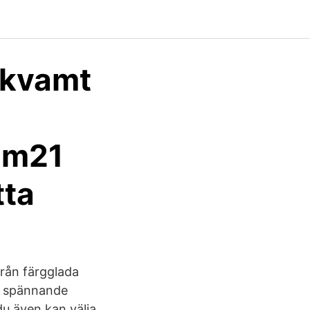
ekvamt
um21
tta
från färgglada
ra spännande
u även kan välja