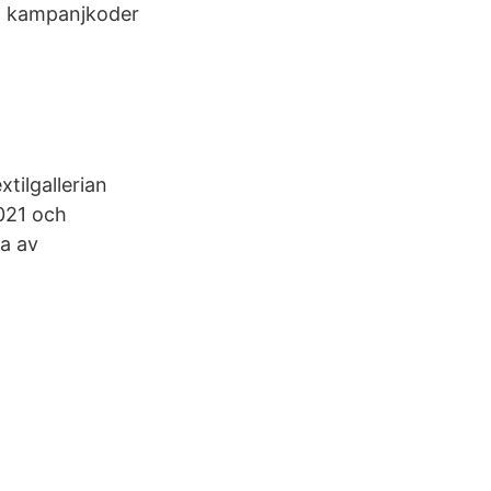
ian kampanjkoder
tilgallerian
2021 och
ta av