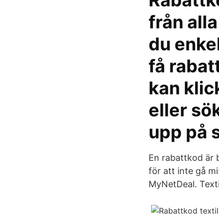
Rabattk
från all
du enkel
få rabat
kan klic
eller sö
upp på 
En rabattkod är 
för att inte gå m
MyNetDeal. Texti