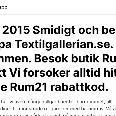
.app
 2015 Smidigt och b
pa Textilgallerian.se.
mmen. Besok butik R
kt Vi forsoker alltid hi
e Rum21 rabattkod.
n har vi även många rullgardiner för barnrummet, allt 
rdiner till mönstrade rullgardiner med barnmotiv. Vå
 kan monteras både i tak och på vägg samtidigt som d