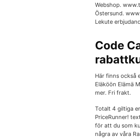
Webshop. www.tex
Östersund. www.j
Lekute erbjudande
Code Ca
rabattk
Här finns också
Eläköön Elämä Mu
mer. Fri frakt.
Totalt 4 giltiga
PriceRunner! texti
för att du som ku
några av våra Ra