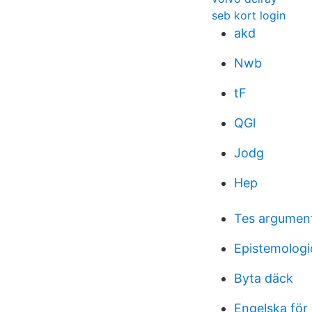
seb kort login
akd
Nwb
tF
QGl
Jodg
Hep
Tes argument
Epistemologic
Byta däck
Engelska för