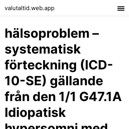
valutaltid.web.app
hälsoproblem –
systematisk
förteckning (ICD-
10-SE) gällande
från den 1/1 G47.1A
Idiopatisk
hypersomni med