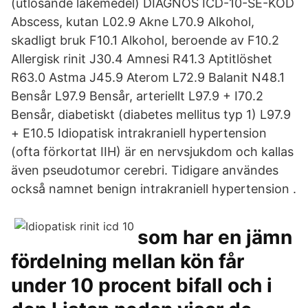
(utlösande läkemedel) DIAGNOS ICD-10-SE-KOD
Abscess, kutan L02.9 Akne L70.9 Alkohol,
skadligt bruk F10.1 Alkohol, beroende av F10.2
Allergisk rinit J30.4 Amnesi R41.3 Aptitlöshet
R63.0 Astma J45.9 Aterom L72.9 Balanit N48.1
Bensår L97.9 Bensår, arteriellt L97.9 + I70.2
Bensår, diabetiskt (diabetes mellitus typ 1) L97.9
+ E10.5 Idiopatisk intrakraniell hypertension
(ofta förkortat IIH) är en nervsjukdom och kallas
även pseudotumor cerebri. Tidigare användes
också namnet benign intrakraniell hypertension .
som har en jämn
fördelning mellan kön får
under 10 procent bifall och i