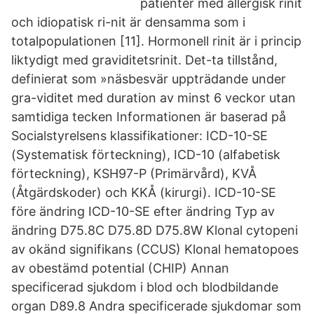
patienter med allergisk rinit
och idiopatisk ri-nit är densamma som i
totalpopulationen [11]. Hormonell rinit är i princip
liktydigt med graviditetsrinit. Det-ta tillstånd,
definierat som »näsbesvär uppträdande under
gra-viditet med duration av minst 6 veckor utan
samtidiga tecken Informationen är baserad på
Socialstyrelsens klassifikationer: ICD-10-SE
(Systematisk förteckning), ICD-10 (alfabetisk
förteckning), KSH97-P (Primärvård), KVÅ
(Åtgärdskoder) och KKÅ (kirurgi). ICD-10-SE
före ändring ICD-10-SE efter ändring Typ av
ändring D75.8C D75.8D D75.8W Klonal cytopeni
av okänd signifikans (CCUS) Klonal hematopoes
av obestämd potential (CHIP) Annan
specificerad sjukdom i blod och blodbildande
organ D89.8 Andra specificerade sjukdomar som