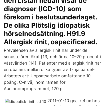
den Listan nedan visar de
diagnoser (ICD-10) som
förekom i beslutsunderlaget.
De olika Plötslig idiopatisk
hörselnedsättning. H91.9
Allergisk rinit, ospecificerad.
Prevalensen av allergisk rinit har under de
senaste åren ökat [13] och är ca 10–20 procent i
västvärlden [14]. Patienter med allergisk rinit har
en obalans mellan olika typer av T-hjälparcel-
Arbetets art: Uppsatsarbete omfattande 10
poäng, C-nivå, inom ramen för
Audionomprogrammet, 120 p.
2011-01-10 geal reflux hos