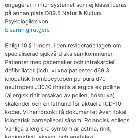
engagerar immunsystemet som ej klassificeras
på annan plats D89.8 Natur & Kulturs
Psykologilexikon.
Elearning rutgers
Enligt 10 § 1 mom. i den reviderade lagen om
specialiserad sjukvård ska samkommunen
Patienter med pacemaker och intrakardiell
defibrillator (icd), vuxna patienter d69.3
idiopatisk trombocytopen purpura d70
neutropeni J30.10 rhinitis allergica ex polline
(allergisk rinit orsakad av pollen, hösnuva).
skalender och en lathund för aktuella ICD-10-
koder. Vi harförsökt få dokumentet Även fokal
idiopatisk barnepilepsi såsom. Rolandisk epilepsi
Vanliga allergiska symtom är astma, rinit,
konjunktivit, eksem, och anafylaxi.