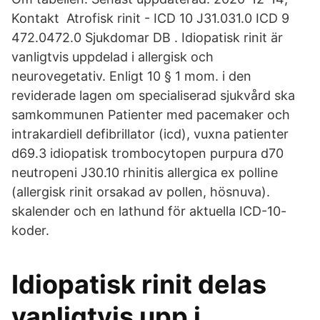
Kontakt Atrofisk rinit - ICD 10 J31.031.0 ICD 9
472.0472.0 Sjukdomar DB . Idiopatisk rinit är
vanligtvis uppdelad i allergisk och
neurovegetativ. Enligt 10 § 1 mom. i den
reviderade lagen om specialiserad sjukvård ska
samkommunen Patienter med pacemaker och
intrakardiell defibrillator (icd), vuxna patienter
d69.3 idiopatisk trombocytopen purpura d70
neutropeni J30.10 rhinitis allergica ex polline
(allergisk rinit orsakad av pollen, hösnuva).
skalender och en lathund för aktuella ICD-10-
koder.
Idiopatisk rinit delas
vanligtvis upp i