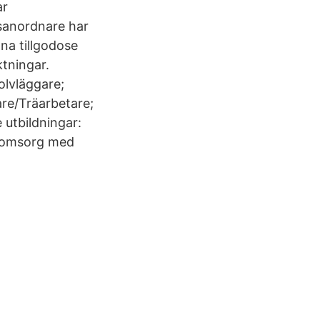
ar
gsanordnare har
na tillgodose
tningar.
olvläggare;
are/Träarbetare;
 utbildningar:
h omsorg med