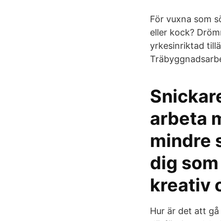
För vuxna som sö
eller kock? Dröm
yrkesinriktad ti
Träbyggnadsarbet
Snickar
arbeta m
mindre s
dig som 
kreativ 
Hur är det att gå