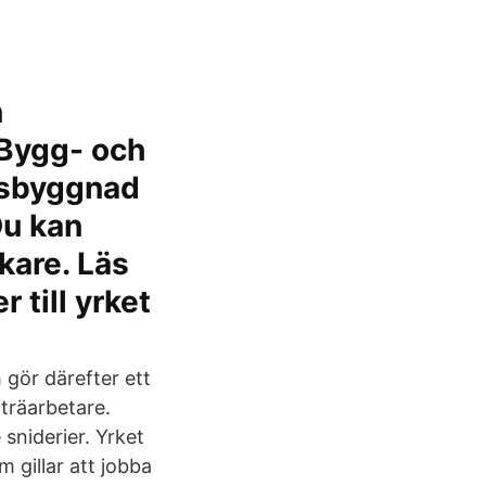
n
 Bygg- och
usbyggnad
Du kan
ckare. Läs
 till yrket
 gör därefter ett
 träarbetare.
sniderier. Yrket
m gillar att jobba