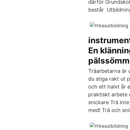
därför Grundskol
består Utbildni
instrument
En klänni
pälssömm
Träarbetarna är 
du stiga rakt ut 
och ett halvt år 
praktiskt arbete 
snickare Trä inte
med! Trä och sni