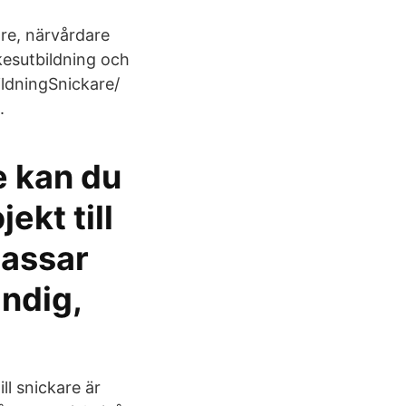
re, närvårdare
esutbildning och
ildningSnickare/
.
e kan du
ekt till
passar
ändig,
ll snickare är