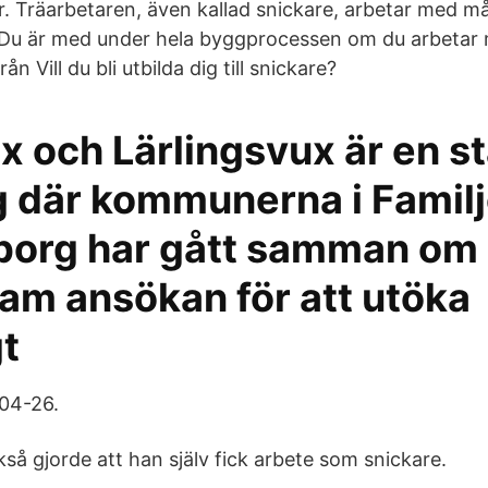
er. Träarbetaren, även kallad snickare, arbetar med m
. Du är med under hela byggprocessen om du arbetar
n Vill du bli utbilda dig till snickare?
 och Lärlingsvux är en st
g där kommunerna i Famil
borg har gått samman om
m ansökan för att utöka
gt
04-26.
så gjorde att han själv fick arbete som snickare.