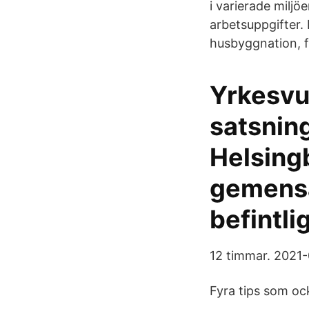
i varierade miljö
arbetsuppgifter
husbyggnation, frå
Yrkesvux
satsnin
Helsing
gemensa
befintli
12 timmar. 2021-
Fyra tips som ock