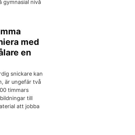
å gymnasial nivå
tämma
oniera med
ålare en
dig snickare kan
n, är ungefär två
 800 timmars
ldningar till
terial att jobba