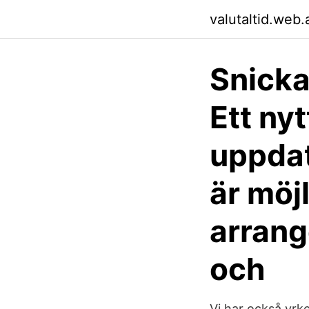
valutaltid.web
Snicka
Ett nyt
uppdat
är möjl
arrang
och
Vi har också yrk