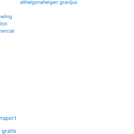
allhelgonahelgen gravljus
owling
itol
ercial
ansport
 gratis