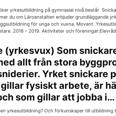
ker yrkesutbildning på gymnasial nivå består Snicka
mer du om Läroanstalten erbjuder grundläggande yrk
lläggsutbildning för unga och vuxna. Movant. Yrkesutb
are. 2018 – 2019. Aktiviteter och föreningar:Elevråd
e (yrkesvux) Som snickar
ed allt från stora byggproj
niderier. Yrket snickare 
gillar fysiskt arbete, är h
och som gillar att jobba i…
 en yrkesutbildning? Och förkunskaper till utbildning ti