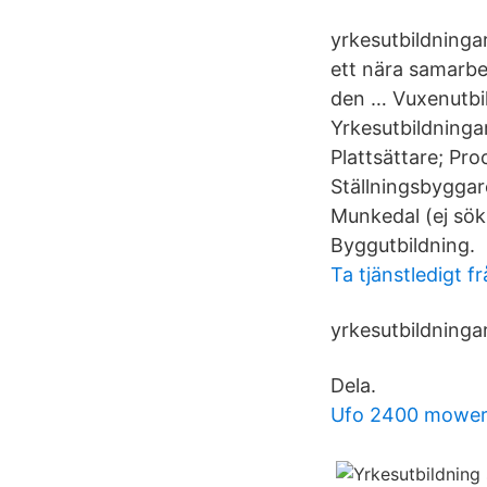
yrkesutbildninga
ett nära samarbe
den … Vuxenutbil
Yrkesutbildninga
Plattsättare; Pro
Ställningsbyggar
Munkedal (ej sök
Byggutbildning.
Ta tjänstledigt f
yrkesutbildninga
Dela.
Ufo 2400 mowe