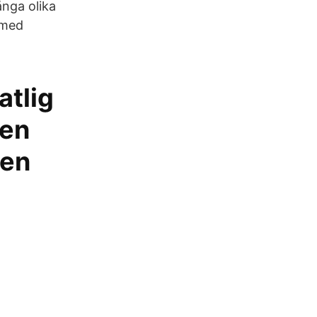
ånga olika
 med
atlig
jen
 en