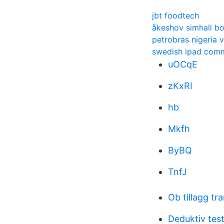
jbt foodtech
åkeshov simhall b
petrobras nigeria v
swedish ipad comm
uOCqE
zKxRI
hb
Mkfh
ByBQ
TnfJ
Ob tillagg tr
Deduktiv test