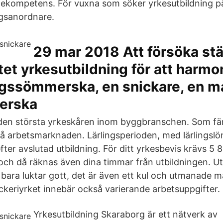
ekompetens. För vuxna som söker yrkesutbildning p
ngsanordnare.
29 mar 2018 Att försöka s
et yrkesutbildning för att harm
ngssömmerska, en snickare, en m
erska
den största yrkeskåren inom byggbranschen. Som fär
på arbetsmarknaden. Lärlingsperioden, med lärlingslö
efter avslutad utbildning. För ditt yrkesbevis krävs 5
och då räknas även dina timmar från utbildningen. Utbi
 bara luktar gott, det är även ett kul och utmanade ma
ckeriyrket innebär också varierande arbetsuppgifter.
Yrkesutbildning Skaraborg är ett nätverk av