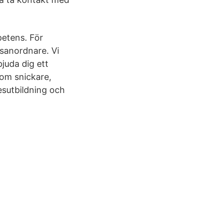
a
petens. För
sanordnare. Vi
juda dig ett
som snickare,
esutbildning och