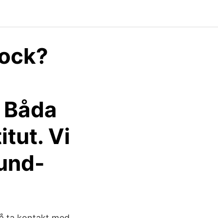
kock?
 Båda
itut. Vi
rund-
så ta kontakt med