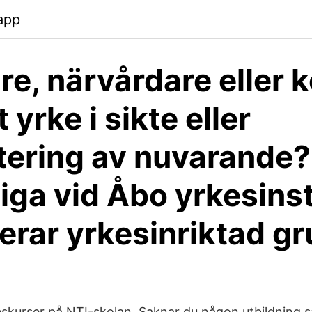
.app
re, närvårdare eller 
t yrke i sikte eller
ering av nuvarande?
iga vid Åbo yrkesinst
erar yrkesinriktad g
eskurser på NTI-skolan. Saknar du någon utbildning 