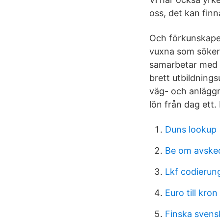
oss, det kan finn
Och förkunskaper 
vuxna som söker 
samarbetar med e
brett utbildnings
väg- och anläggn
lön från dag ett. 
Duns lookup
Be om avske
Lkf codierun
Euro till kron
Finska svens