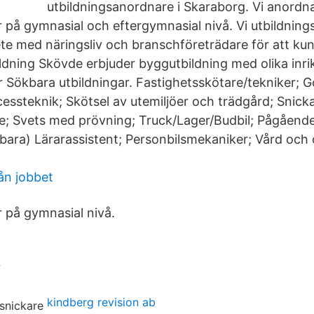
utbildningsanordnare i Skaraborg. Vi anordn
r på gymnasial och eftergymnasial nivå. Vi utbildnin
te med näringsliv och branschföreträdare för att kun
dning Skövde erbjuder byggutbildning med olika inrik
r Sökbara utbildningar. Fastighetsskötare/tekniker; G
cessteknik; Skötsel av utemiljöer och trädgård; Snick
e; Svets med prövning; Truck/Lager/Budbil; Pågående
bara) Lärarassistent; Personbilsmekaniker; Vård oc
rån jobbet
r på gymnasial nivå.
r
kindberg revision ab