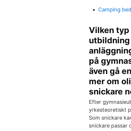
Camping be
Vilken typ
utbildning
anläggnin
på gymnasi
även gå en 
mer om oli
snickare n
Efter gymnasieutb
yrkesteoretiskt p
Som snickare kan 
snickare passar d