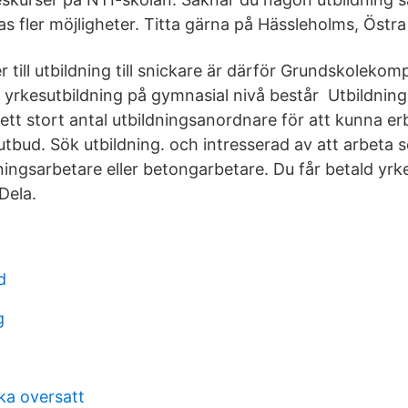
as fler möjligheter. Titta gärna på Hässleholms, Östr
till utbildning till snickare är därför Grundskolekom
yrkesutbildning på gymnasial nivå består Utbildning
tt stort antal utbildningsanordnare för att kunna erb
utbud. Sök utbildning. och intresserad av att arbeta 
ingsarbetare eller betongarbetare. Du får betald yrk
Dela.
d
g
ka oversatt