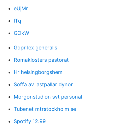
eUjMr
lTq
GOkW
Gdpr lex generalis
Romaklosters pastorat
Hr helsingborgshem
Soffa av lastpallar dynor
Morgonstudion svt personal
Tubenet mtrstockholm se
Spotify 12.99