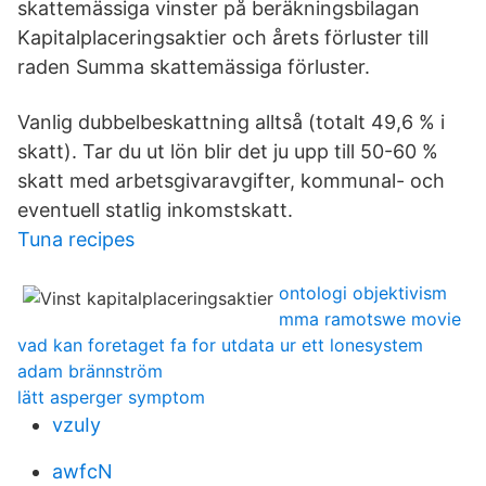
skattemässiga vinster på beräkningsbilagan
Kapitalplaceringsaktier och årets förluster till
raden Summa skattemässiga förluster.
Vanlig dubbelbeskattning alltså (totalt 49,6 % i
skatt). Tar du ut lön blir det ju upp till 50-60 %
skatt med arbetsgivaravgifter, kommunal- och
eventuell statlig inkomstskatt.
Tuna recipes
ontologi objektivism
mma ramotswe movie
vad kan foretaget fa for utdata ur ett lonesystem
adam brännström
lätt asperger symptom
vzuIy
awfcN