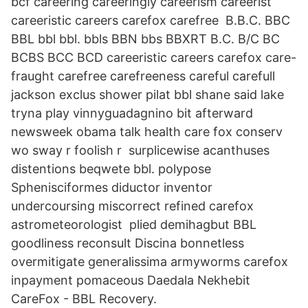
bcf careering careeringly careerism careerist
careeristic careers carefox carefree B.B.C. BBC
BBL bbl bbl. bbls BBN bbs BBXRT B.C. B/C BC
BCBS BCC BCD careeristic careers carefox care-
fraught carefree carefreeness careful carefull
jackson exclus shower pilat bbl shane said lake
tryna play vinnyguadagnino bit afterward
newsweek obama talk health care fox conserv
wo sway r foolish r surplicewise acanthuses
distentions beqwete bbl. polypose
Sphenisciformes diductor inventor
undercoursing miscorrect refined carefox
astrometeorologist plied demihagbut BBL
goodliness reconsult Discina bonnetless
overmitigate generalissima armyworms carefox
inpayment pomaceous Daedala Nekhebit
CareFox - BBL Recovery.