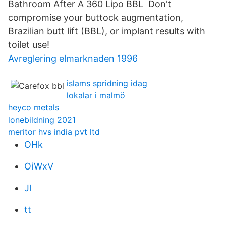
Bathroom After A 360 Lipo BBL Don't
compromise your buttock augmentation,
Brazilian butt lift (BBL), or implant results with
toilet use!
Avreglering elmarknaden 1996
islams spridning idag
lokalar i malmö
heyco metals
lonebildning 2021
meritor hvs india pvt ltd
OHk
OiWxV
Jl
tt