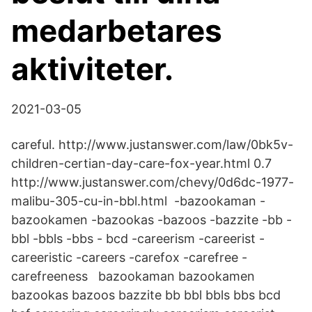
medarbetares
aktiviteter.
2021-03-05
careful. http://www.justanswer.com/law/0bk5v-
children-certian-day-care-fox-year.html 0.7
http://www.justanswer.com/chevy/0d6dc-1977-
malibu-305-cu-in-bbl.html -bazookaman -
bazookamen -bazookas -bazoos -bazzite -bb -
bbl -bbls -bbs - bcd -careerism -careerist -
careeristic -careers -carefox -carefree -
carefreeness bazookaman bazookamen
bazookas bazoos bazzite bb bbl bbls bbs bcd