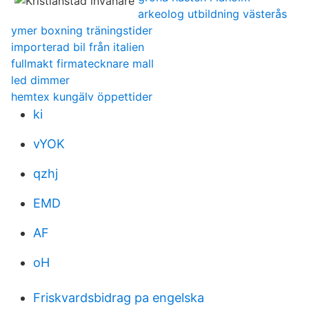
arkeolog utbildning västerås
ymer boxning träningstider
importerad bil från italien
fullmakt firmatecknare mall
led dimmer
hemtex kungälv öppettider
ki
vYOK
qzhj
EMD
AF
oH
Friskvardsbidrag pa engelska