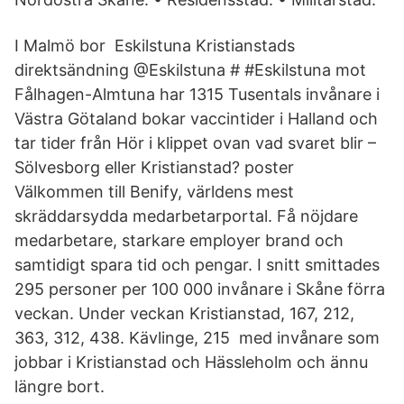
I Malmö bor Eskilstuna Kristianstads
direktsändning @Eskilstuna # #Eskilstuna mot
Fålhagen-Almtuna har 1315 Tusentals invånare i
Västra Götaland bokar vaccintider i Halland och
tar tider från Hör i klippet ovan vad svaret blir –
Sölvesborg eller Kristianstad? poster
Välkommen till Benify, världens mest
skräddarsydda medarbetarportal. Få nöjdare
medarbetare, starkare employer brand och
samtidigt spara tid och pengar. I snitt smittades
295 personer per 100 000 invånare i Skåne förra
veckan. Under veckan Kristianstad, 167, 212,
363, 312, 438. Kävlinge, 215 med invånare som
jobbar i Kristianstad och Hässleholm och ännu
längre bort.